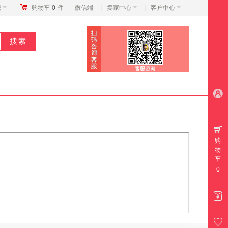
城
购物车
0
件
微信端
卖家中心
客户中心
购
物
车
0