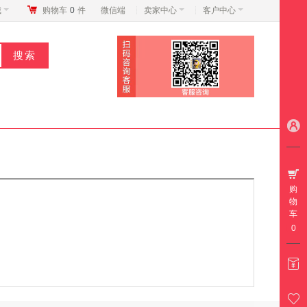
城
购物车
0
件
微信端
卖家中心
客户中心
购
物
车
0