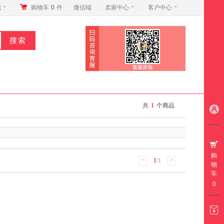
城
购物车
0
件
微信端
卖家中心
客户中心
共
1
个商品
购
<
>
1
/1
物
车
0