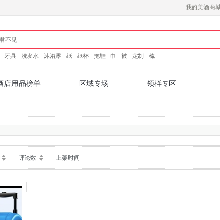
我的美酒商
牙具
洗发水
沐浴露
纸
纸杯
拖鞋
巾
被
定制
梳
酒店用品榜单
区域专场
领样专区
评论数
上架时间