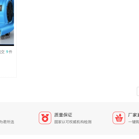
成交
9
件