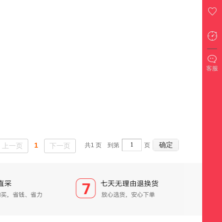
客服
确定
1
上一页
下一页
共
1
页 到第
页