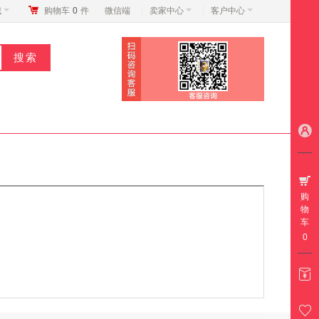
城
购物车
0
件
微信端
卖家中心
客户中心
购
物
车
0