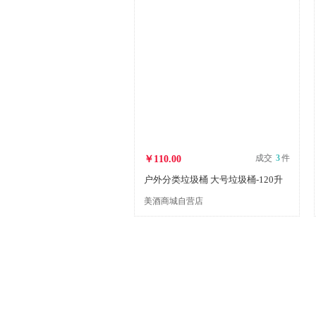
成交
3
件
￥110.00
户外分类垃圾桶 大号垃圾桶-120升
美酒商城自营店